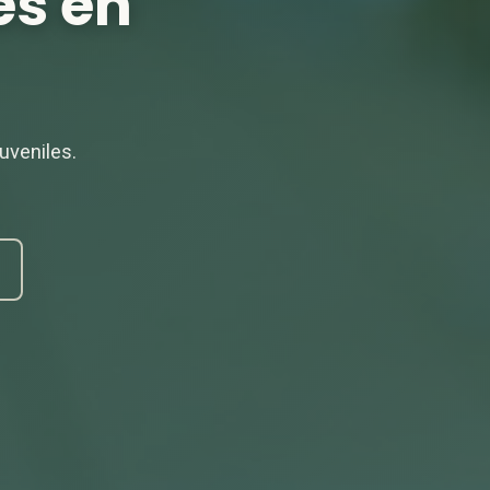
es en
uveniles.