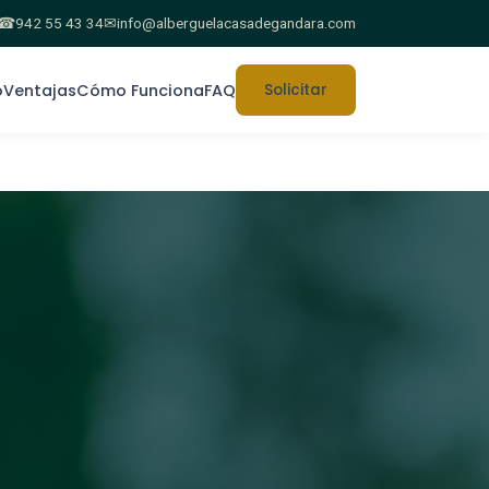
☎
942 55 43 34
✉
info@alberguelacasadegandara.com
o
Ventajas
Cómo Funciona
FAQ
Solicitar