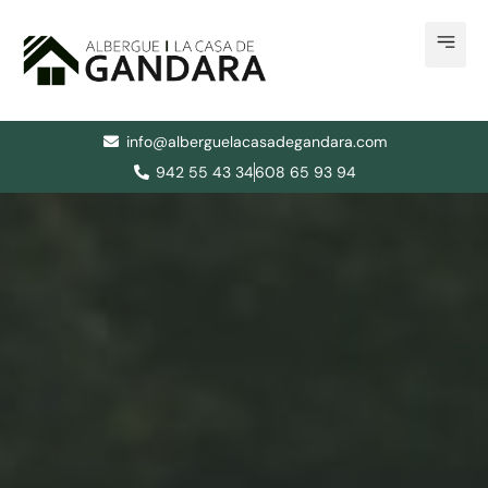
Aller
au
contenu
info@alberguelacasadegandara.com
942 55 43 34
608 65 93 94