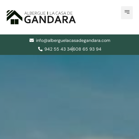
Ir
al
contenido
info@alberguelacasadegandara.com
942 55 43 34
608 65 93 94