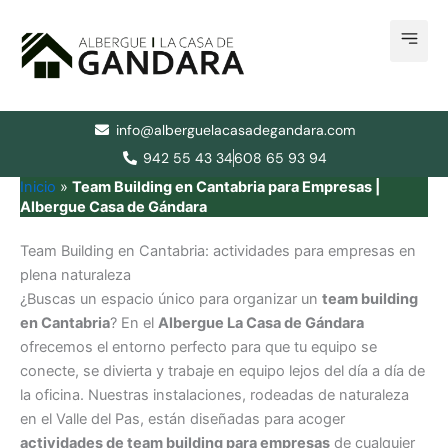
Ir
al
contenido
info@alberguelacasadegandara.com
942 55 43 34
608 65 93 94
Inicio
»
Team Building en Cantabria para Empresas |
Albergue Casa de Gándara
Team Building en Cantabria: actividades para empresas en
plena naturaleza
¿Buscas un espacio único para organizar un
team building
en Cantabria
? En el
Albergue La Casa de Gándara
ofrecemos el entorno perfecto para que tu equipo se
conecte, se divierta y trabaje en equipo lejos del día a día de
la oficina. Nuestras instalaciones, rodeadas de naturaleza
en el Valle del Pas, están diseñadas para acoger
actividades de team building para empresas
de cualquier