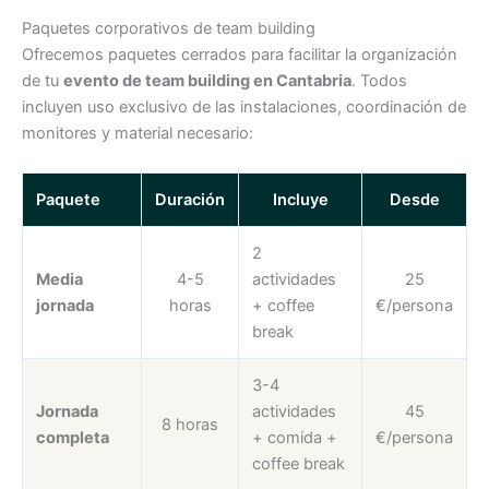
Paquetes corporativos de team building
Ofrecemos paquetes cerrados para facilitar la organización
de tu
evento de team building en Cantabria
. Todos
incluyen uso exclusivo de las instalaciones, coordinación de
monitores y material necesario:
Paquete
Duración
Incluye
Desde
2
Media
4-5
actividades
25
jornada
horas
+ coffee
€/persona
break
3-4
Jornada
actividades
45
8 horas
completa
+ comida +
€/persona
coffee break