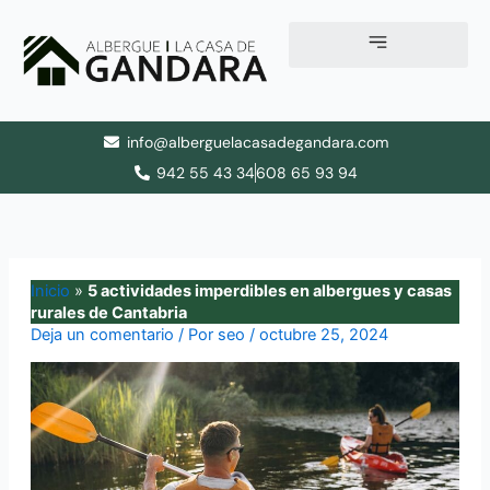
Ir
al
contenido
info@alberguelacasadegandara.com
942 55 43 34
608 65 93 94
Inicio
»
5 actividades imperdibles en albergues y casas
rurales de Cantabria
Deja un comentario
/ Por
seo
/
octubre 25, 2024