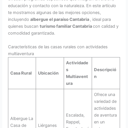
educación y contacto con la naturaleza. En este artículo
te mostramos algunas de las mejores opciones,
incluyendo
albergue el paraíso Cantabria
, ideal para
quienes buscan
turismo familiar Cantabria
con calidad y
comodidad garantizada.
Características de las casas rurales con actividades
multiaventura
Actividade
s
Descripció
Casa Rural
Ubicación
Multiavent
n
ura
Ofrece una
variedad de
actividades
Escalada,
de aventura
Albergue La
Rappel,
en un
Casa de
Liérganes