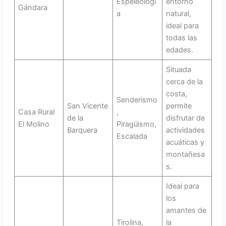
Espeleologí
entorno
Gándara
a
natural,
ideal para
todas las
edades.
Situada
cerca de la
costa,
Senderismo
San Vicente
permite
Casa Rural
,
de la
disfrutar de
El Molino
Piragüismo,
Barquera
actividades
Escalada
acuáticas y
montañesa
s.
Ideal para
los
amantes de
Tirolina,
la