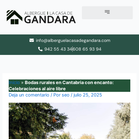
Ir
al
contenido
info@alberguelacasadegandara.com
942 55 43 34
608 65 93 94
Inicio
»
Bodas rurales en Cantabria con encanto:
Celebraciones al aire libre
Deja un comentario
/ Por
seo
/
julio 25, 2025