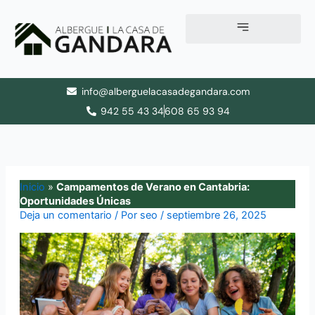
Ir
al
contenido
info@alberguelacasadegandara.com
942 55 43 34
608 65 93 94
Inicio
»
Campamentos de Verano en Cantabria:
Oportunidades Únicas
Deja un comentario
/ Por
seo
/
septiembre 26, 2025