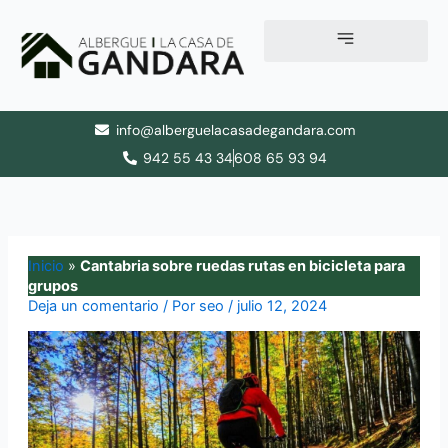
Ir
al
contenido
info@alberguelacasadegandara.com
942 55 43 34
608 65 93 94
Inicio
»
Cantabria sobre ruedas rutas en bicicleta para
grupos
Deja un comentario
/ Por
seo
/
julio 12, 2024