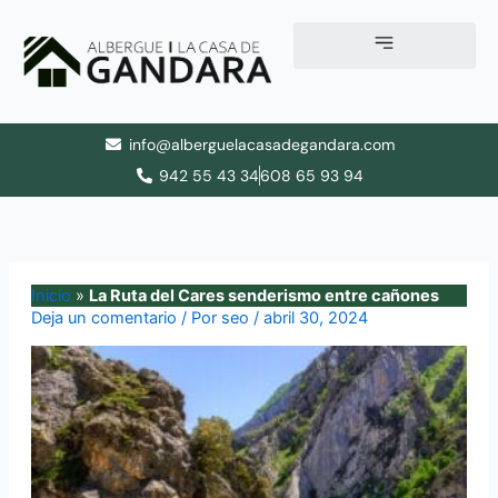
Ir
al
contenido
info@alberguelacasadegandara.com
942 55 43 34
608 65 93 94
Inicio
»
La Ruta del Cares senderismo entre cañones
Deja un comentario
/ Por
seo
/
abril 30, 2024