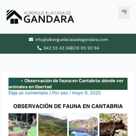
Ir
al
contenido
info@alberguelacasadegandara.com
942 55 43 34
608 65 93 94
Inicio
»
Observación de fauna en Cantabria: dónde ver
animales en libertad
Deja un comentario
/ Por
seo
/
mayo 9, 2025