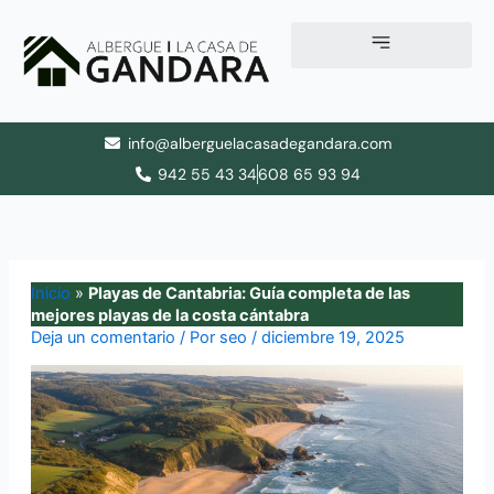
Ir
al
contenido
info@alberguelacasadegandara.com
942 55 43 34
608 65 93 94
Inicio
»
Playas de Cantabria: Guía completa de las
mejores playas de la costa cántabra
Deja un comentario
/ Por
seo
/
diciembre 19, 2025