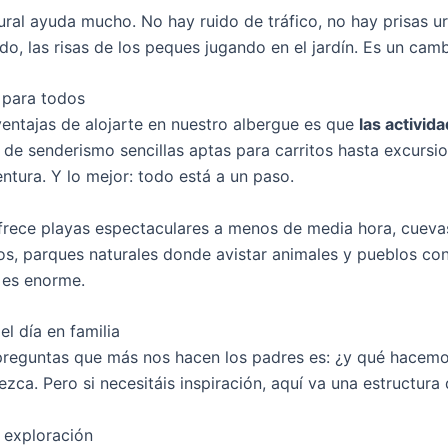
ural ayuda mucho. No hay ruido de tráfico, no hay prisas urb
o, las risas de los peques jugando en el jardín. Es un camb
 para todos
ventajas de alojarte en nuestro albergue es que
las activid
 de senderismo sencillas aptas para carritos hasta excurs
ntura. Y lo mejor: todo está a un paso.
frece playas espectaculares a menos de media hora, cuevas
os, parques naturales donde avistar animales y pueblos co
 es enorme.
el día en familia
preguntas que más nos hacen los padres es: ¿y qué hacemos 
zca. Pero si necesitáis inspiración, aquí va una estructura
 exploración