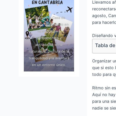
Llevamos añ
reconectarse
agosto, Cant
Albergue la Casa de
para hacerlo
Gandara, alojamiento en
cantabria para
Diseñando v
campamentos y
actividades en la
Tabla de
naturaleza. Disfruta de la
tranquilidad y la aventura
Organizar u
en un entorno único.
que si esto
todo para q
Ritmo sin es
Aquí no hay
para una si
nadie se sie