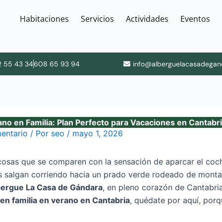
Habitaciones
Servicios
Actividades
Eventos
 55 43 34
608 65 93 94
info@alberguelacasadegan
no en Familia: Plan Perfecto para Vacaciones en Cantab
entario
/ Por
seo
/
mayo 1, 2026
osas que se comparen con la sensación de aparcar el coche 
os salgan corriendo hacia un prado verde rodeado de mont
bergue La Casa de Gándara
, en pleno corazón de Cantabria
en familia en verano en Cantabria
, quédate por aquí, porqu