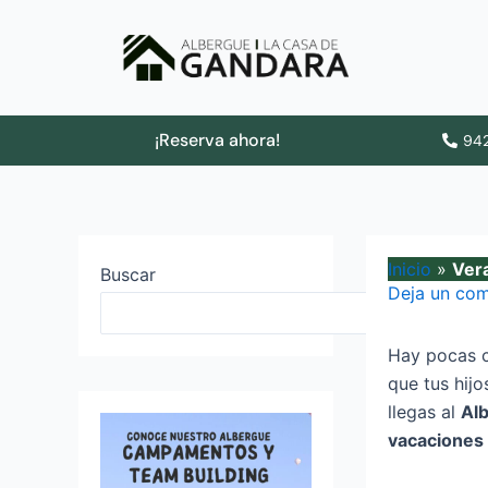
Ir
al
contenido
¡Reserva ahora!
942
Inicio
»
Vera
Buscar
Deja un com
Buscar
Hay pocas c
que tus hij
llegas al
Al
vacaciones 