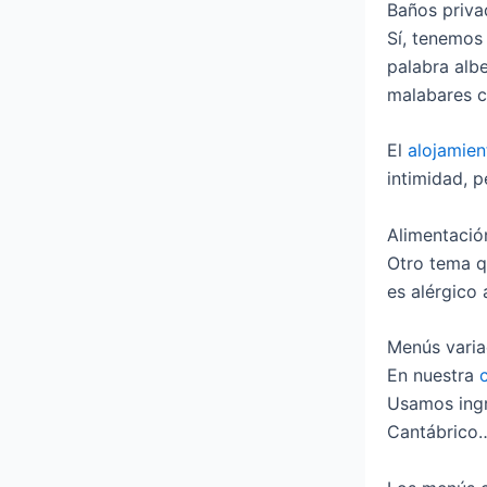
Baños priva
Sí, tenemo
palabra albe
malabares co
El
alojamien
intimidad, 
Alimentació
Otro tema q
es alérgico
Menús vari
En nuestra
Usamos ingr
Cantábrico…