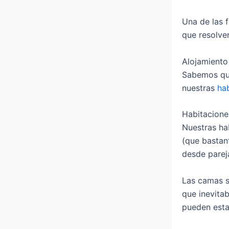
Una de las f
que resolve
Alojamiento
Sabemos que
nuestras
ha
Habitacione
Nuestras ha
(que bastant
desde parej
Las camas s
que inevita
pueden esta